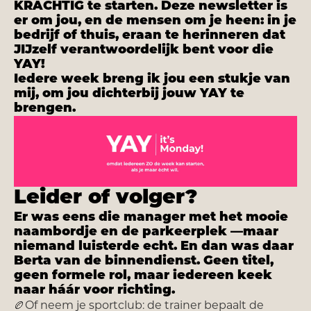
KRACHTIG te starten. Deze newsletter is
er om jou, en de mensen om je heen: in je
bedrijf of thuis, eraan te herinneren dat
JIJzelf verantwoordelijk bent voor die
YAY!
Iedere week breng ik jou een stukje van
mij, om jou dichterbij jouw YAY te
brengen.
Leider of volger?
Er was eens die manager met het mooie
naambordje en de parkeerplek —maar
niemand luisterde echt. En dan was daar
Berta van de binnendienst. Geen titel,
geen formele rol, maar iedereen keek
naar háár voor richting.
🏉Of neem je sportclub: de trainer bepaalt de