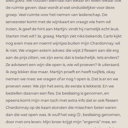
alles goed. We houden allemaal van elkaar en willen elkaar ook
de ruimte geven: daar wordt al wat onduidelijker voor deze
groep. Veel ruimte voor het nemen van leiderschap. De
serveerster komt met de wijnkaart en vraagt wie hem wil
inzien, ik geef de hint aan Martijn: vindt hij namelijk echt leuk.
Starten met wit? Ja, graag. Martijn ziet niks bekends, Carlo kijkt
nog even mee en noemt wijntjes buiten mijn Chardonnay: wil
ik niet. We vragen extern advies: die wijst 2 flessen aan die erg
aan de prijs zitten, we zijn eens: dat is belachelijk. Iets anders?
Ze adviseert een wijn die open is, wie wil proeven? Ik uiteraard.
Ik zeg lekker doe maar. Martijn proeft en heeft twijfels, okay
nemen we mee: we vragen of er nog 1 open is. Dat is er en we
proeven weer. We zijn het eens, de eerste is lekkerst. En we
bestellen daarvan een fles. De beslissing is genomen, en
opeens komt mijn man toch met extra info dat er ook flessen
Chardonnay op de kaart stonden die misschien beter waren
dan die wat open was. Ik wuif het weg 🙄 , beslissing genomen,
door met ons leven. Mijn broer krijgt mijn “ergernis” mee, en