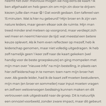
neemt het over: mevrouw mogen we nog eens de kaart? Ik
ben afgehaakt en heb geen zin om mijn zin door te drijven:
kiezen jullie dan maar 😛 ! Dat wordt gedaan. Een tafereel van
15 minuten. Wat is hier nu gebeurd? Mijn broer en ik zijn van
nature leiders, maar geven elkaar ook de ruimte. Mijn man
treed minder snel meteen op voorgrond, maar verdiept zich
wel meer en neemt hiervoor de tijd: wat meestal een betere
keuze oplevert. Als ik hem even reflecteer op mezelf, heb ik
leiderschap genomen, maar niet volledig uitgedragen. Ik heb
zelf namelijk geen 1 keer zelf naar de kaart gekeken (wel
handig voor de beste groepskeuze) en ging mompelen met
mijn man over “nieuwe info” na mijn bestelling, in plaats van
hier zelf leiderschap in te nemen: toen nam mijn broer het
over. Als goede leider, had ik de kaart zelf moeten bestuderen,
mijn man (en broer en sommelier) naar input moeten vragen
en zelf een weloverwogen beslissing kunnen maken en dit
vertrouwen ook uitgestraald naar de groep. Dit is natuurlijk
een onnozel voorbeeld, zonder zware impact, maar dit gebeurt