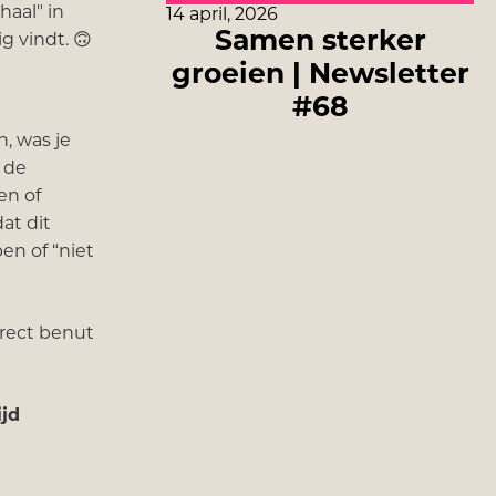
haal" in
14 april, 2026
Samen sterker
g vindt. 🙃
groeien | Newsletter
#68
n, was je
 de
en of
at dit
en of “niet
rect benut
ijd