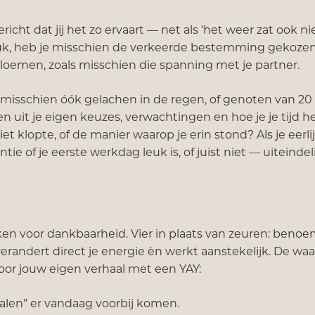
richt dat jij het zo ervaart — net als ‘het weer zat ook ni
eluk, heb je misschien de verkeerde bestemming gekozen
bloemen, zoals misschien die spanning met je partner.
e misschien óók gelachen in de regen, of genoten van 20
en uit je eigen keuzes, verwachtingen en hoe je je tijd h
t klopte, of de manier waarop je erin stond? Als je eerli
ie of je eerste werkdag leuk is, of juist niet — uiteindel
en voor dankbaarheid. Vier in plaats van zeuren: benoe
erandert direct je energie èn werkt aanstekelijk. De waa
or jouw eigen verhaal met een YAY:
alen” er vandaag voorbij komen.