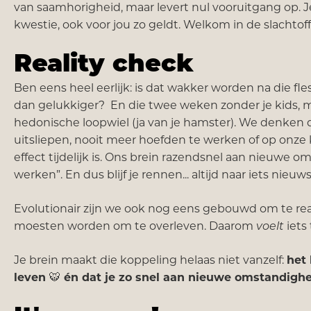
van saamhorigheid, maar levert nul vooruitgang op. J
kwestie, ook voor jou zo geldt. Welkom in de slachtoffe
Reality check
Ben eens heel eerlijk: is dat wakker worden na die fles
dan gelukkiger? En die twee weken zonder je kids, ma
hedonische loopwiel (ja van je hamster). We denken da
uitsliepen, nooit meer hoefden te werken of op onze
effect tijdelijk is. Ons brein razendsnel aan nieuwe 
werken”. En dus blijf je rennen... altijd naar iets nieuw
Evolutionair zijn we ook nog eens gebouwd om te re
moesten worden om te overleven. Daarom
voelt
iets
Je brein maakt die koppeling helaas niet vanzelf:
het 
leven
🐯
én dat je zo snel aan nieuwe omstandig