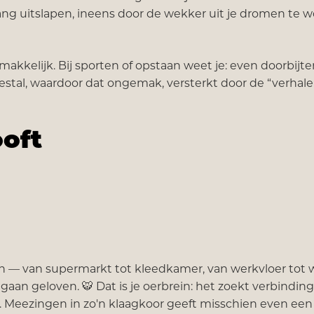
ang uitslapen, ineens door de wekker uit je dromen te 
akkelijk. Bij sporten of opstaan weet je: even doorbijt
estal, waardoor dat ongemak, versterkt door de “verhale
ooft
 — van supermarkt tot kleedkamer, van werkvloer tot wa
gaan geloven. 🐯 Dat is je oerbrein: het zoekt verbindin
. Meezingen in zo'n klaagkoor geeft misschien even een