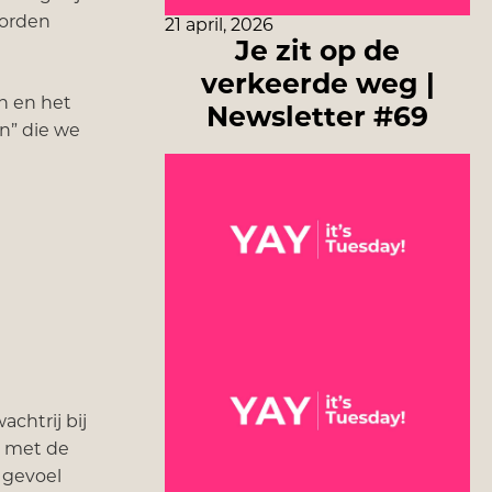
worden
21 april, 2026
Je zit op de
verkeerde weg |
en en het
Newsletter #69
n” die we
chtrij bij
g met de
 gevoel