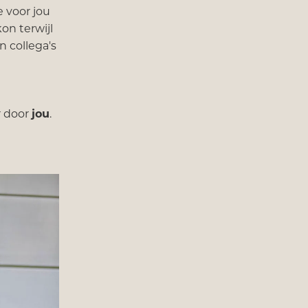
e voor jou
on terwijl
n collega's
r door
jou
.