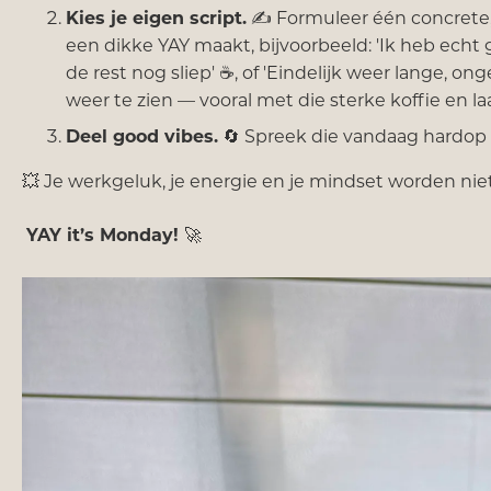
Kies je eigen script.
✍️ Formuleer één concrete, p
een dikke YAY maakt, bijvoorbeeld: 'Ik heb ech
de rest nog sliep' ☕, of 'Eindelijk weer lange, on
weer te zien — vooral met die sterke koffie en l
Deel good vibes.
🔄 Spreek die vandaag hardop 
💥 Je werkgeluk, je energie en je mindset worden nie
YAY it’s Monday!
🚀