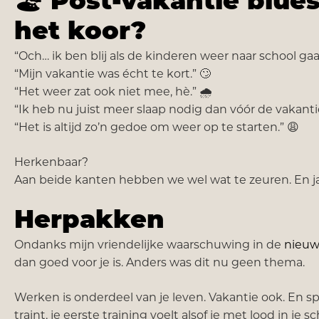
🏖
Post-vakantie blu
het koor?
“Och… ik ben blij als de kinderen weer naar school gaa
“Mijn vakantie was écht te kort.” 🙄
“Het weer zat ook niet mee, hè.” 🌧️
“Ik heb nu juist meer slaap nodig dan vóór de vakanti
“Het is altijd zo’n gedoe om weer op te starten.” 😩
Herkenbaar?
Aan beide kanten hebben we wel wat te zeuren. En ja: 
Herpakken
Ondanks mijn vriendelijke waarschuwing in de
nieuw
dan goed voor je is. Anders was dit nu geen thema.
Werken is onderdeel van je leven. Vakantie ook. En sp
traint, je eerste training voelt alsof je met lood in je