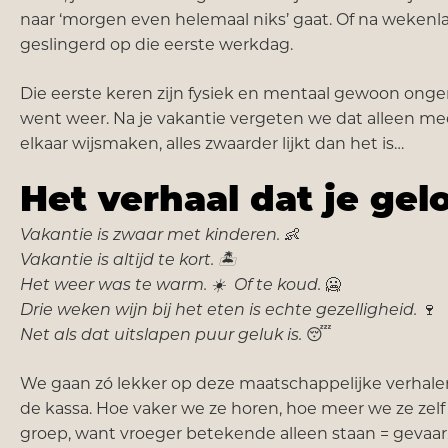
naar ‘morgen even helemaal niks’ gaat. Of na wekenl
geslingerd op die eerste werkdag.
Die eerste keren zijn fysiek en mentaal gewoon ongem
went weer. Na je vakantie vergeten we dat alleen me
elkaar wijsmaken, alles zwaarder lijkt dan het is…
Het verhaal dat je gel
Vakantie is zwaar met kinderen.
👶
Vakantie is altijd te kort.
🏝️
Het weer was te warm.
☀️
Of te koud.
🥶
Drie weken wijn bij het eten is echte gezelligheid.
🍷
Net als dat uitslapen puur geluk is.
😴
We gaan zó lekker op deze maatschappelijke verhalen
de kassa. Hoe vaker we ze horen, hoe meer we ze zelf 
groep, want vroeger betekende alleen staan = gevaar