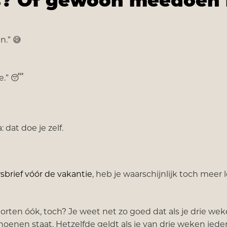
es? Of gewoon meedoen
n.” 😅
e.” 😴
dat doe je zelf.
sbrief vóór de vakantie
, heb je waarschijnlijk toch meer 
orten óók, toch? Je weet net zo goed dat als je drie wek
 schoenen staat. Hetzelfde geldt als je van drie weken ied