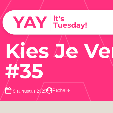
Y
Kies Je Ve
#35
Rachelle
18 augustus 2025