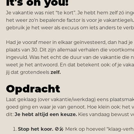
It's on you!
Je vakantie was niet “te kort”. Je hebt hem zelf zó inge
het weer zo’n bepalende factor is voor je vakantieg
gebruik je het weer als excuus om iets anders te ver
Had je vooraf meer in elkaar geïnvesteerd, dan had j
plaats van 30. Dit zijn allemaal verhalen die voortkom
ingevuld. Was het echt de duur van de vakantie die nie
weet je het antwoord. En dat betekent ook: of je vakant
jij dat grotendeels
zelf.
Opdracht
Laat geklaag (over vakantie/werkdag) eens plaatsmak
goed ging en waar je van genoot. Hoe klein ook: het v
dit:
Je hebt altijd een keuze.
Kies vandaag bewust vo
Stop het koor.
🚫🎤 Merk op hoeveel “klaag-verh