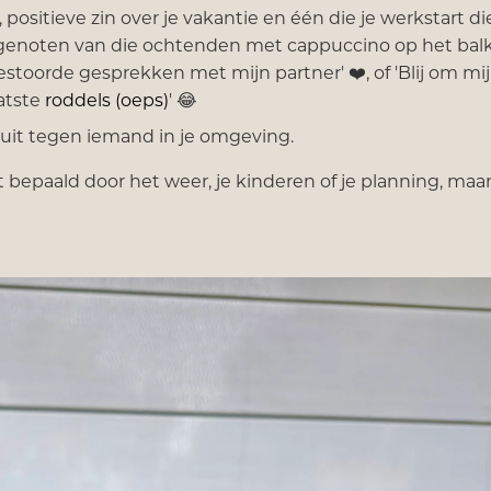
ositieve zin over je vakantie en één die je werkstart di
t genoten van die ochtenden met cappuccino op het balk
gestoorde gesprekken met mijn partner' ❤️, of 'Blij om mij
aatste
roddels (oeps)
' 😂
uit tegen iemand in je omgeving.
t bepaald door het weer, je kinderen of je planning, maa