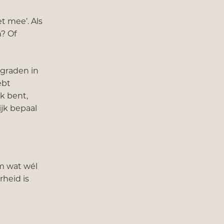
et mee’. Als
? Of
 graden in
ebt
jk bent,
ijk bepaal
m wat wél
rheid is