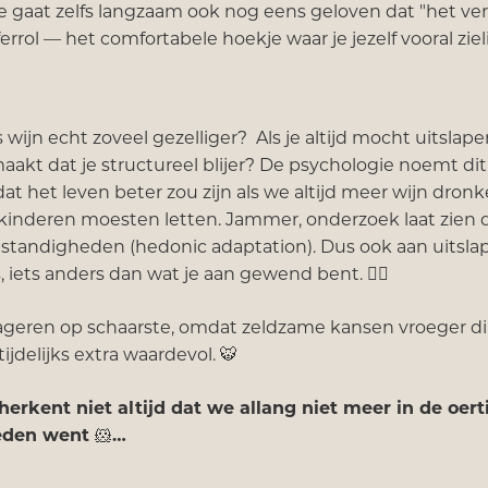
e gaat zelfs langzaam ook nog eens geloven dat "het ver
rrol — het comfortabele hoekje waar je jezelf vooral zieli
 wijn echt zoveel gezelliger? Als je altijd mocht uitslape
akt dat je structureel blijer? De psychologie noemt dit
t het leven beter zou zijn als we altijd meer wijn dronk
 kinderen moesten letten. Jammer, onderzoek laat zien d
omstandigheden (hedonic adaptation). Dus ook aan uitslap
s, iets anders dan wat je aan gewend bent. 🏃‍♂️
ageren op schaarste, omdat zeldzame kansen vroeger di
 tijdelijks extra waardevol. 🐯
herkent niet altijd dat we allang niet meer in de oert
heden went
🐹
…