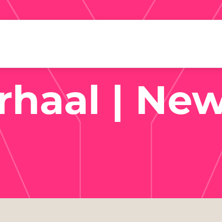
A
rhaal | New