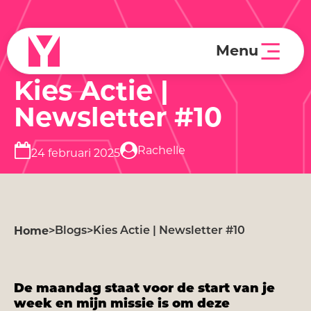
A
Menu
Kies Actie |
Newsletter #10
Rachelle
24 februari 2025
Home
>
Blogs
>
Kies Actie | Newsletter #10
De maandag staat voor de start van je
week en mijn missie is om deze