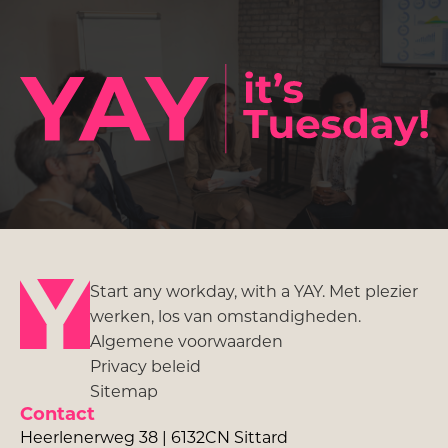
Start any workday, with a YAY. Met plezier
werken, los van omstandigheden.
Algemene voorwaarden
Privacy beleid
Sitemap
Contact
Heerlenerweg 38 | 6132CN Sittard