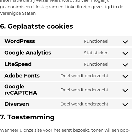
informatie die zij verzamelen, wordt zo veel mogelijk
geanonimiseerd. Instagram en LinkedIn zijn gevestigd in de
Verenigde Staten.
6. Geplaatste cookies
WordPress
Functioneel
Consent
to
Google Analytics
Statistieken
Consent
service
to
LiteSpeed
wordpres
Functioneel
Consent
service
to
Adobe Fonts
google-
Doel wordt onderzocht
Consent
service
analytics
to
Google
litespeed
Doel wordt onderzocht
service
reCAPTCHA
Consent
adobe-
to
Diversen
Doel wordt onderzocht
fonts
service
Consent
google-
to
7. Toestemming
recaptch
service
diversen
Wanneer u onze site voor het eerst bezoekt, tonen wij een pop-