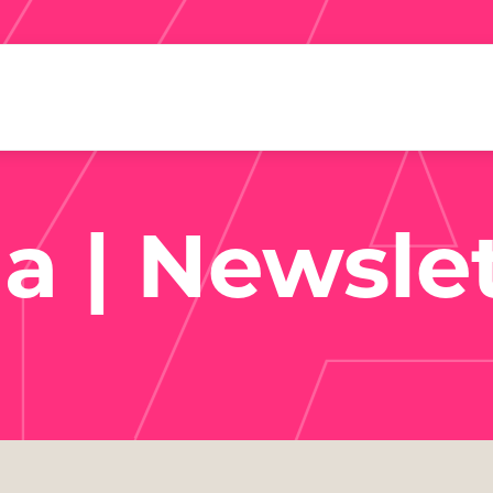
Y
a | Newsle