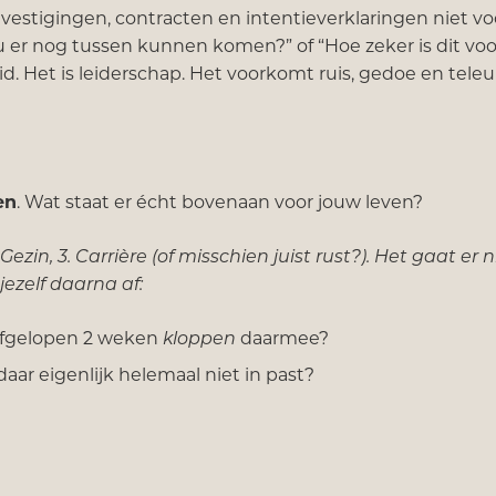
estigingen, contracten en intentieverklaringen niet vo
ou er nog tussen kunnen komen?” of “Hoe zeker is dit voo
id. Het is leiderschap. Het voorkomt ruis, gedoe en teleur
en
. Wat staat er écht bovenaan voor jouw leven?
 Gezin, 3. Carrière (of misschien juist rust?). Het gaat er 
jezelf daarna af:
 afgelopen 2 weken
kloppen
daarmee?
aar eigenlijk helemaal niet in past?