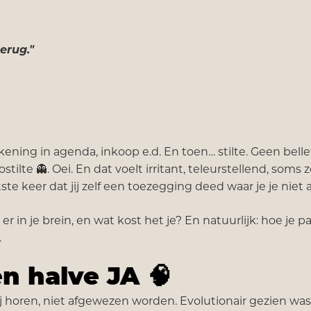
terug."
ening in agenda, inkoop e.d. En toen… stilte. Geen belle
ilte 👻. Oei. En dat voelt irritant, teleurstellend, soms z
tste keer dat jij zelf een toezegging deed waar je je niet
er in je brein, en wat kost het je? En natuurlijk: hoe je pa
.
en halve JA
🧠
j horen, niet afgewezen worden. Evolutionair gezien was