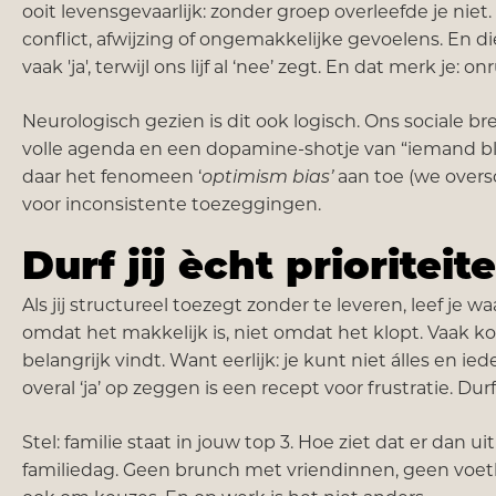
ooit levensgevaarlijk: zonder groep overleefde je nie
conflict, afwijzing of ongemakkelijke gevoelens. En 
vaak 'ja', terwijl ons lijf al ‘nee’ zegt. En dat merk je:
Neurologisch gezien is dit ook logisch. Ons sociale 
volle agenda en een dopamine-shotje van “iemand blij
daar het fenomeen ‘
optimism bias’
aan toe (we overs
voor inconsistente toezeggingen.
Durf jij ècht prioriteit
Als jij structureel toezegt zonder te leveren, leef je waa
omdat het makkelijk is, niet omdat het klopt. Vaak ko
belangrijk vindt. Want eerlijk: je kunt niet álles en ie
overal ‘ja’ op zeggen is een recept voor frustratie. Durf
Stel: familie staat in jouw top 3. Hoe ziet dat er dan 
familiedag. Geen brunch met vriendinnen, geen voetb