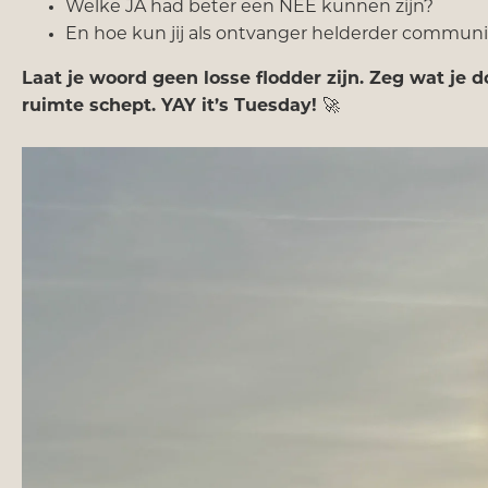
Welke JA had beter een NEE kunnen zijn?
En hoe kun jij als ontvanger helderder commun
Laat je woord geen losse flodder zijn. Zeg wat je d
ruimte schept. YAY it’s Tuesday!
🚀