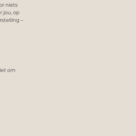
or niets
r jou, op
stelling –
niet om