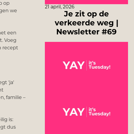
o op
21 april, 2026
eggen we
Je zit op de
verkeerde weg |
Newsletter #69
met een
t. Voeg
n recept
gt 'ja'
ht
n, familie –
ig is:
agt dus