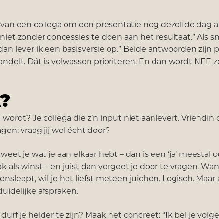
van een collega om een presentatie nog dezelfde dag af
kt niet zonder concessies te doen aan het resultaat.” Als s
r dan lever ik een basisversie op.” Beide antwoorden zijn
handelt. Dát is volwassen prioriteren. En dan wordt NEE
A?
wordt? Je collega die z’n input niet aanlevert. Vriendin 
agen: vraag jij wel écht door?
t je wat je aan elkaar hebt – dan is een ‘ja’ meestal 
aak als winst – en juist dan vergeet je door te vragen. Want
sleept, wil je het liefst meteen juichen. Logisch. Maar a
duidelijke afspraken.
 durf je helder te zijn? Maak het concreet: “Ik bel je vol