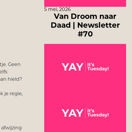
5 mei, 2026
Van Droom naar
Daad | Newsletter
#70
tje. Geen
elfs
 aan hield?
k je regie,
 afwijzing