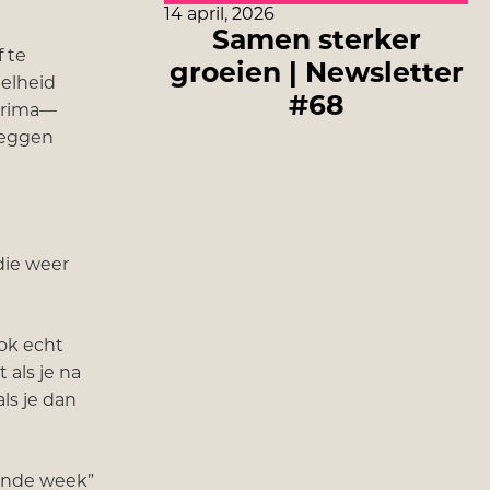
14 april, 2026
Samen sterker
 te
groeien | Newsletter
nelheid
#68
 prima—
 zeggen
die weer
ook echt
 als je na
ls je dan
gende week”