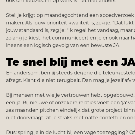
ook om keuzes. En op werk is het niet anders.
Stel: je krijgt op maandagochtend een spoedverzoek 
maken. Als jouw prioriteit kwaliteit is, zeg je: “Dat lu
jouw standaard is, zeg je: “Ik regel het vandaag, maa
zolang je kiest, het communiceert en je er ook naar 
ineens een logisch gevolg van een bewuste JA.
Te snel blij met een J
En andersom: ben jij steeds degene die teleurgesteld 
afzegt. Klant die niet terugbelt. Dan mag je jezelf afvr
Bij mensen met wie je vertrouwen hebt opgebouwd, wee
een ja. Bij nieuwe of onzekere relaties voelt een ‘ja’ v
zes maanden pitchen eindelijk dat grote project binnen
niet doorvraagt, zit je straks met natte confetti en on
Dus: spring je in de lucht bij een vage toezegging? Of