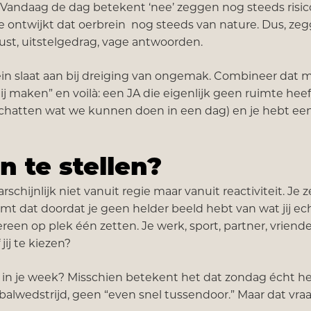
t. Vandaag de dag betekent ‘nee’ zeggen nog steeds risic
die ontwijkt dat oerbrein nog steeds van nature. Dus, z
 onrust, uitstelgedrag, vage antwoorden.
brein slaat aan bij dreiging van ongemak. Combineer dat 
 maken” en voilà: een JA die eigenlijk geen ruimte heef
chatten wat we kunnen doen in een dag) en je hebt ee
en te stellen?
rschijnlijk niet vanuit regie maar vanuit reactiviteit. Je ze
mt dat doordat je geen helder beeld hebt van wat jij ec
dereen op plek één zetten. Je werk, sport, partner, vriende
 jij te kiezen?
uit in je week? Misschien betekent het dat zondag écht heil
alwedstrijd, geen “even snel tussendoor.” Maar dat vra